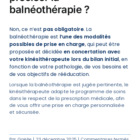
balnéothérapie ?
Contact
Non, ce n’est
pas obligatoire
. La
balnéothérapie
est
l’une des modalités
possibles de prise en charge
, qui peut être
proposée et décidée
en concertation avec
votre kinésithérapeute lors du bilan initial
, en
fonction de votre pathologie, de vos besoins et
de vos objectifs de rééducation.
Lorsque la balnéothérapie est jugée pertinente, le
kinésithérapeute adapte le programme de soins
dans le respect de la prescription médicale, afin
de vous offrir une prise en charge personnalisée
et sécurisée.
sur
Par
Gaëlle
|
23 décembre 2025
|
Commentaires fermés