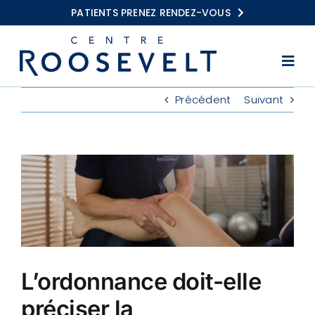
Passer
PATIENTS PRENEZ RENDEZ-VOUS
au
contenu
Togg
Navi
Accueil
Précédent
Suivant
Kinésithérapie
Voir
Balnéothérapie
l'image
agrandie
Ostéopathie
Centres Roosevelt
Conseils
L’ordonnance doit-elle
préciser la
FAQ