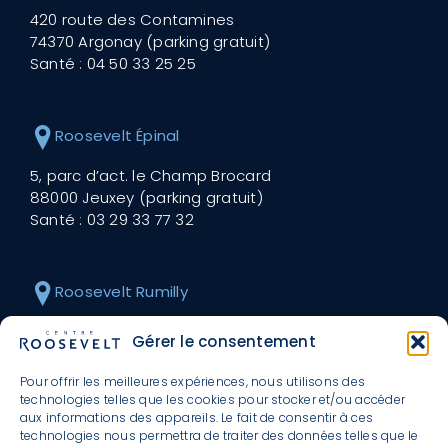
420 route des Contamines
74370 Argonay (parking gratuit)
Santé :
04 50 33 25 25
Roosevelt Épinal
5, parc d’act. le Champ Brocard
88000 Jeuxey (parking gratuit)
Santé :
03 29 33 77 32
Roosevelt Rumilly
30 avenue Roosevelt
Gérer le consentement
74150 Rumilly (parking gratuit)
Santé :
04 50 01 45 18
Pour offrir les meilleures expériences, nous utilisons des
technologies telles que les cookies pour stocker et/ou accéder
aux informations des appareils. Le fait de consentir à ces
technologies nous permettra de traiter des données telles que le
Roosevelt Valmont