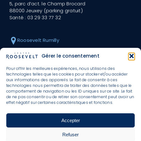
5, parc d’act. le Champ Brocard
88000 Jeuxey (parking gratuit)
Santé :
03 29 33 77 32
Roosevelt Rumilly
30 avenue Roosevelt
Gérer le consentement
74150 Rumilly (parking gratuit)
Santé :
04 50 01 45 18
Pour offrir les meilleures expériences, nous utilisons des
technologies telles que les cookies pour stocker et/ou accéder
aux informations des appareils. Le fait de consentir à ces
technologies nous permettra de traiter des données telles que le
Roosevelt Valmont
comportement de navigation ou les ID uniques sur ce site. Le fait
de ne pas consentir ou de retirer son consentement peut avoir un
10 rue Belles Fontaines
effet négatif sur certaines caractéristiques et fonctions.
57730 Valmont (parking gratuit)
Santé :
03 87 91 28 57
Accepter
Refuser