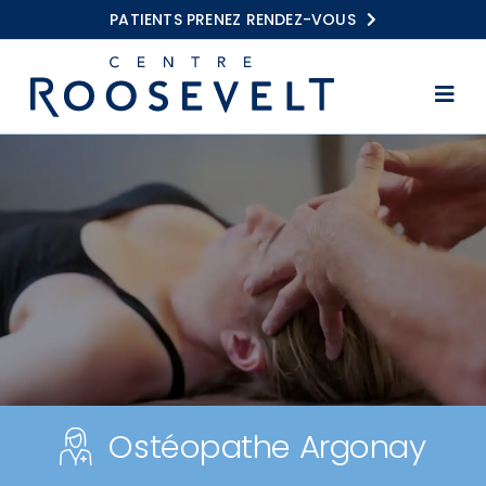
Passer
PATIENTS PRENEZ RENDEZ-VOUS
au
contenu
Togg
Navi
Accueil
Kinésithérapie
Balnéothérapie
Ostéopathie
Centres Roosevelt
Conseils
Ostéopathe Argonay
FAQ